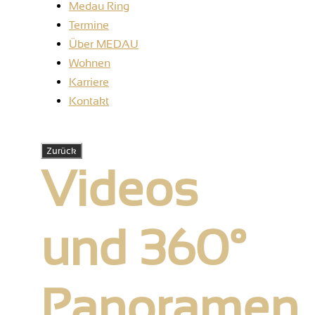
Medau Ring
Termine
Über MEDAU
Wohnen
Karriere
Kontakt
Videos
und 360°
Panoramen