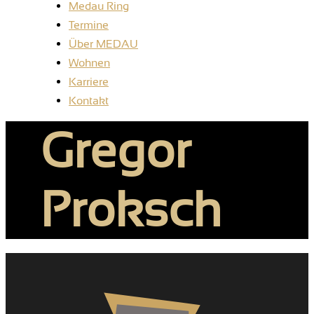
Medau Ring
Termine
Über MEDAU
Wohnen
Karriere
Kontakt
Gregor
Proksch